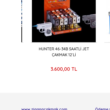
KMAK
HUNTER 46-34B SAATLİ JET
HU
ÇAKMAK 12`Lİ
3.600,00 TL
www.ziganacakmak.com
Ödeme 