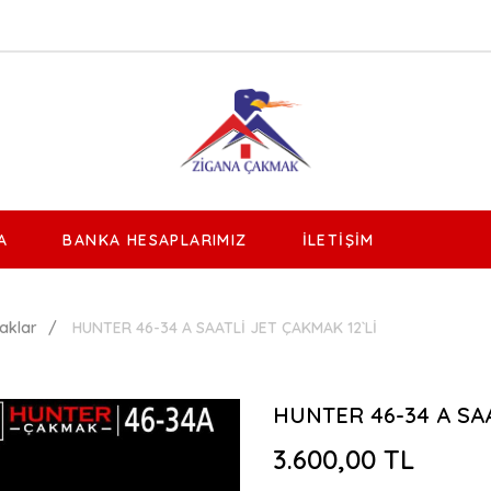
A
BANKA HESAPLARIMIZ
İLETIŞIM
aklar
HUNTER 46-34 A SAATLİ JET ÇAKMAK 12`Lİ
HUNTER 46-34 A SAA
3.600,00 TL