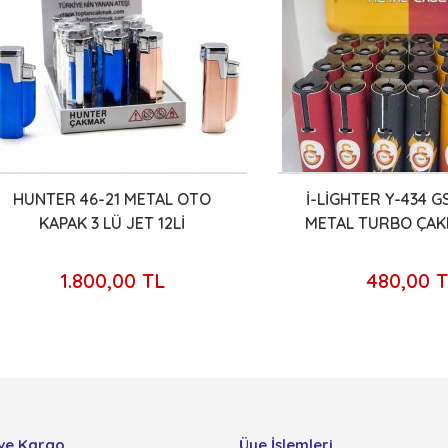
NTER 46-21 METAL OTO
İ-LİGHTER Y-434 GS LİS
KAPAK 3 LÜ JET 12Lİ
METAL TURBO ÇAKMAK2
1.800,00 TL
480,00 TL
ve Kargo
Üye İşlemleri