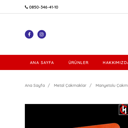
0850-346-41-10
ANA SAYFA
ÜRÜNLER
HAKKIMIZD
Ana Sayfa
Metal Çakmaklar
Manyetolu Çakm