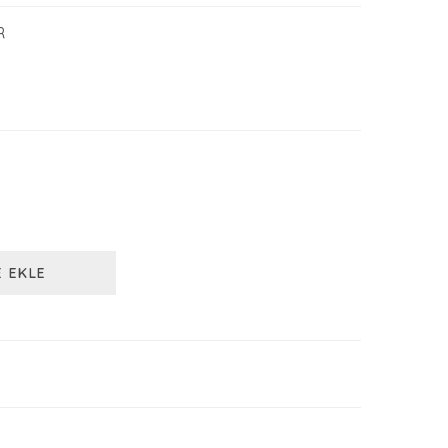
R
E EKLE