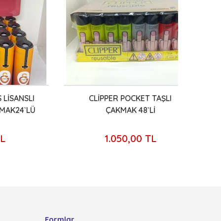
ANSLI
CLİPPER POCKET TAŞLI
KO
4`LÜ
ÇAKMAK 48`Lİ
1.050,00 TL
Formlar