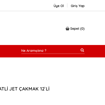
Üye Ol
Giriş Yap
Sepet
0
TLİ JET ÇAKMAK 12`Lİ