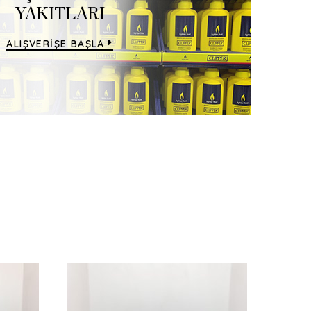
YAKITLARI
K
ALIŞVERİŞE BAŞLA
ALIŞ