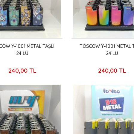
COW Y-1001 METAL TAŞLI
TOSCOW Y-1001 METAL T
24`LÜ
24`LÜ
240,00 TL
240,00 TL