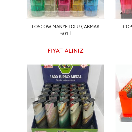
TOSCOW MANYETOLU ÇAKMAK
COP
50`Lİ
FİYAT ALINIZ