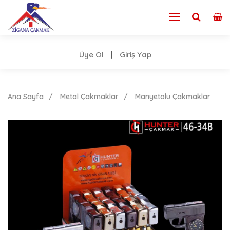
Üye Ol
Giriş Yap
|
Ana Sayfa
Metal Çakmaklar
Manyetolu Çakmaklar