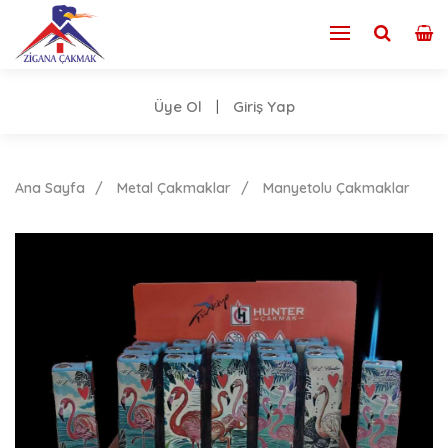
Üye Ol
Giriş Yap
|
Ana Sayfa
Metal Çakmaklar
Manyetolu Çakmaklar