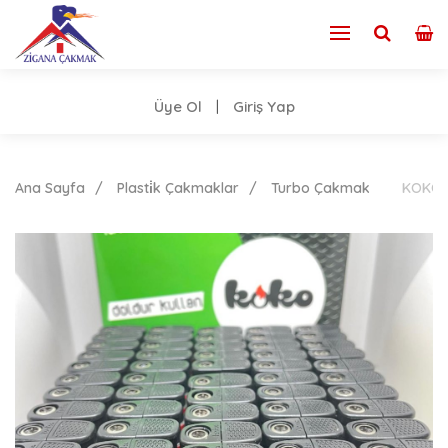
Üye Ol
Giriş Yap
|
Ana Sayfa
Plasti̇k Çakmaklar
Turbo Çakmak
KOKO 1