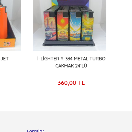
ET
İ-LİGHTER Y-334 METAL TURBO
KO
ÇAKMAK 24`LÜ
360,00 TL
Formlar