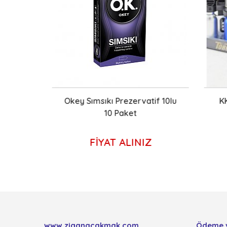
O
Okey Sımsıkı Prezervatif 10lu
KKK
10 Paket
FİYAT ALINIZ
www.ziganacakmak.com
Ödeme 