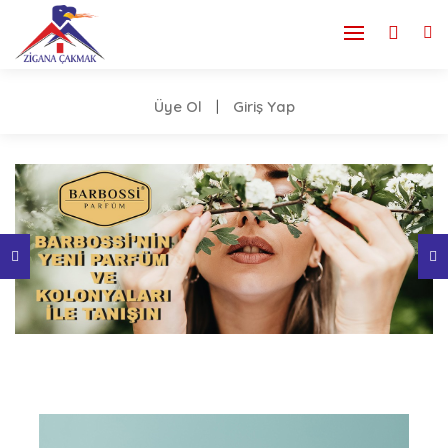
Üye Ol
Giriş Yap
|